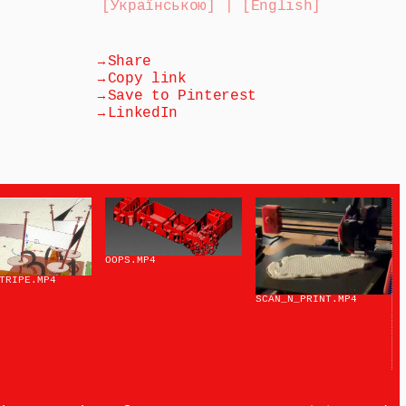
[Українською] | [English]
→
Share
→
Copy link
→
Save to Pinterest
→
LinkedIn
OOPS
.MP4
TRIPE
.MP4
SCAN_N_PRINT
.MP4