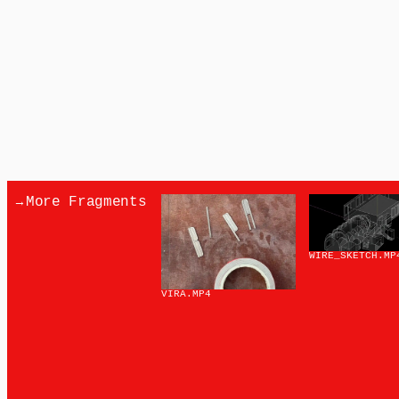
→
More Fragments
WIRE_SKETCH
.MP
VIRA
.MP4