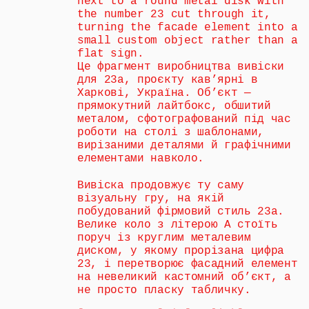
next to a round metal disk with 
the number 23 cut through it, 
turning the facade element into a 
small custom object rather than a 
flat sign.
Це фрагмент виробництва вивіски 
для 23a, проєкту кав’ярні в 
Харкові, Україна. Об’єкт — 
прямокутний лайтбокс, обшитий 
металом, сфотографований під час 
роботи на столі з шаблонами, 
вирізаними деталями й графічними 
елементами навколо.
Вивіска продовжує ту саму 
візуальну гру, на якій 
побудований фірмовий стиль 23a. 
Велике коло з літерою A стоїть 
поруч із круглим металевим 
диском, у якому прорізана цифра 
23, і перетворює фасадний елемент 
на невеликий кастомний об’єкт, а 
не просто пласку табличку.