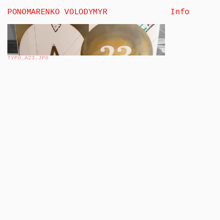
PONOMARENKO VOLODYMYR
Info
TYPO_A23
.JPG