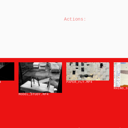
Actions:
4
PAPER_FLY
.MP4
RHINO_S
MODEL_STUDY
.MP4