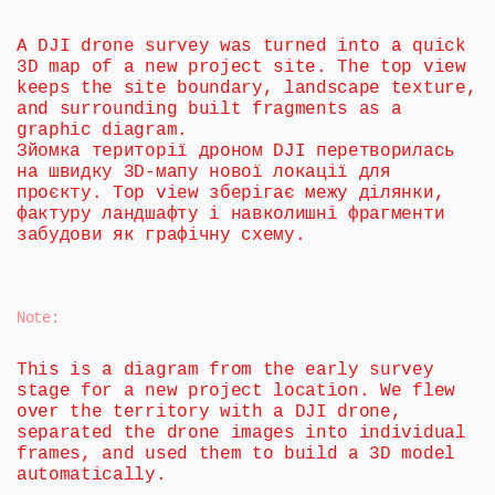
A DJI drone survey was turned into a quick 
3D map of a new project site. The top view 
keeps the site boundary, landscape texture, 
and surrounding built fragments as a 
graphic diagram.
Зйомка території дроном DJI перетворилась 
на швидку 3D-мапу нової локації для 
проєкту. Top view зберігає межу ділянки, 
фактуру ландшафту і навколишні фрагменти 
забудови як графічну схему.
Note
:
This is a diagram from the early survey 
stage for a new project location. We flew 
over the territory with a DJI drone, 
separated the drone images into individual 
frames, and used them to build a 3D model 
automatically.