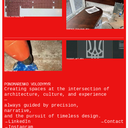
CRACK_PATTERN
.MP4
SURFACE_DIALOGUE
.MP4
TRIDENT_NFT
.MP4
MELTING
.MP4
PONOMARENKO VOLODYMYR
Creating spaces at the intersection of 
architecture, culture, and experience 
— 
always guided by precision, 
narrative,
and the pursuit of timeless design.
→
→
LinkedIn
Contact
→
Instagram