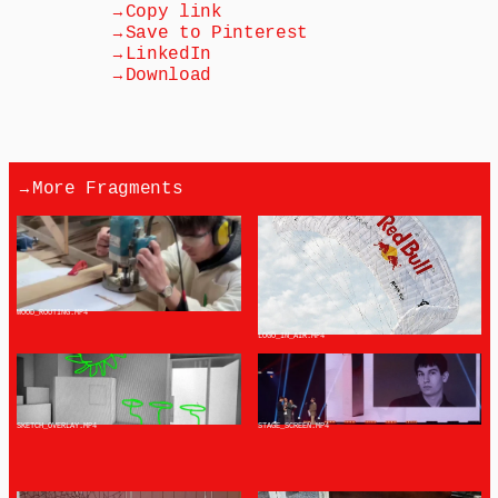
→
Copy link
→
Save to Pinterest
→
LinkedIn
→
Download
→
More Fragments
WOOD_ROUTING
.MP4
LOGO_IN_AIR
.MP4
SKETCH_OVERLAY
.MP4
STAGE_SCREEN
.MP4