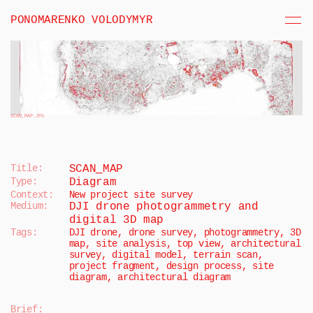
PONOMARENKO VOLODYMYR
SCAN_MAP
.JPG
Title:
SCAN_MAP
Type:
Diagram
Context:
New project site survey
Medium:
DJI drone photogrammetry and 
digital 3D map
Tags:
DJI drone, drone survey, photogrammetry, 3D 
map, site analysis, top view, architectural 
survey, digital model, terrain scan, 
project fragment, design process, site 
diagram, architectural diagram
Brief
: