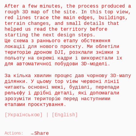
After a few minutes, the process produced a 
rough 3D map of the site. In this top view, 
red lines trace the main edges, buildings, 
terrain changes, and small details that 
helped us read the territory before 
starting the next design steps.
Це схема з раннього етапу обстеження 
локації для нового проєкту. Ми облетіли 
територію дроном DJI, розклали знімки з 
польоту на окремі кадри і використали їх 
для автоматичної побудови 3D-моделі.
За кілька хвилин процес дав чорнову 3D-мапу 
ділянки. У цьому top view червоні лінії 
читають основні межі, будівлі, перепади 
рельєфу і дрібні деталі, які допомагали 
зрозуміти територію перед наступними 
етапами проєктування.
[Українською] | [English]
→
Actions:
Share